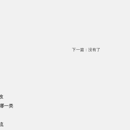
下一篇：没有了
改
合哪一类
流