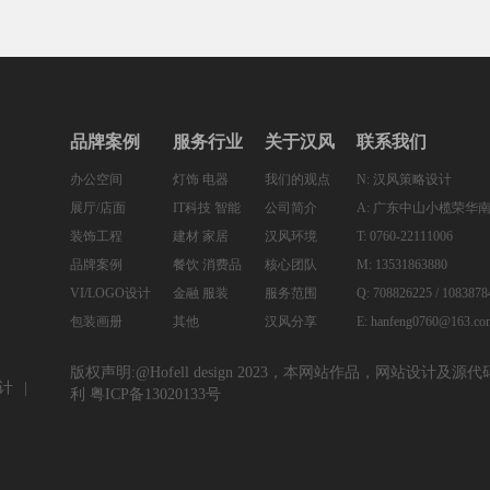
品牌案例
服务行业
关于汉风
联系我们
办公空间
灯饰 电器
我们的观点
N: 汉风策略设计
展厅/店面
IT科技 智能
公司简介
A: 广东中山小榄荣华南
装饰工程
建材 家居
汉风环境
T: 0760-22111006
品牌案例
餐饮 消费品
核心团队
M: 13531863880
VI/LOGO设计
金融 服装
服务范围
Q: 708826225 / 1083878
包装画册
其他
汉风分享
E: hanfeng0760@163.co
版权声明:@Hofell design 2023，本网站作品，网站
计
利
粤ICP备13020133号