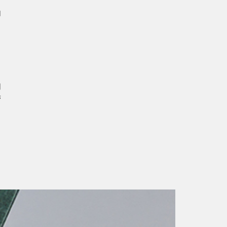
出
内
们
带