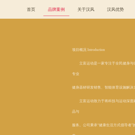
首页
品牌案例
关于汉风
汉风优势
项目概况 Introduction
立富运动是一家专注于全民健身与体
专业
健身器材研发销售、智能体育设施解决
立富运动致力于将科技与运动深度融
品与
服务。公司秉承“健康生活方式倡导者