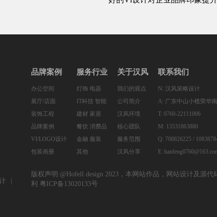
品牌案例
服务行业
关于汉风
联系我们
办公空间
灯饰 电器
我们的观点
N: 汉风策略设计
展厅/店面
IT科技 智能
公司简介
A: 广东中山小榄荣华南
装饰工程
建材 家居
汉风环境
T: 0760-22111006
品牌案例
餐饮 消费品
核心团队
M: 13531863880
VI/LOGO设计
金融 服装
服务范围
Q: 708826225 / 1083878
包装画册
其他
汉风分享
E: hanfeng0760@163.co
版权声明:@Hofell design 2023，本网站作品，网站
计
利
粤ICP备13020133号