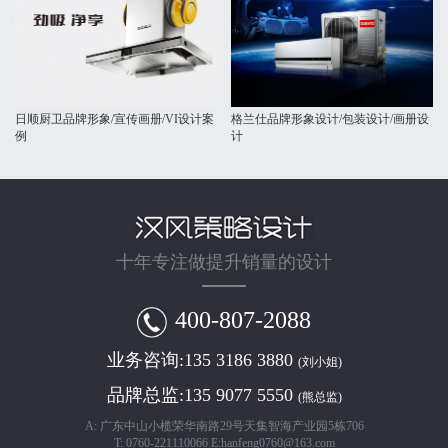
日顺厨卫品牌形象/宣传画册/VI设计案
格兰仕品牌形象设计/包装设计/画册设
例
计
十年专注做提升销量的设计
400-807-2088
业务咨询:
135 3186 3880
(刘小姐)
品牌总监:
135 9077 5550
(熊总监)
A: 广东中山小榄荣华南路29号天集智海产业园5栋706
T: 0760-221110066 E:hanfeng0760@163.com